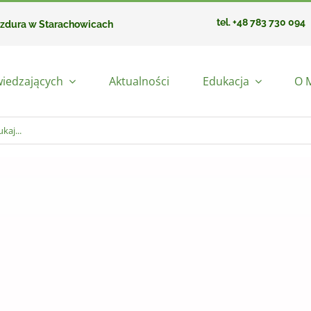
tel. +48 783 730 094
azdura w Starachowicach
wiedzających
Aktualności
Edukacja
O 