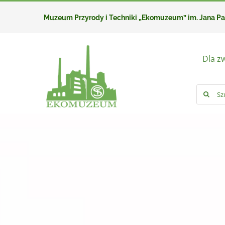
Przejdź
Muzeum Przyrody i Techniki „Ekomuzeum” im. Jana P
do
zawartości
Dla z
Szukaj: